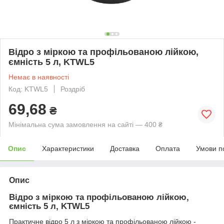
Відро з міркою та профільованою лійкою,
ємність 5 л, KTWL5
Немає в наявності
Код: KTWL5
Роздріб
69,68
₴
Мінімальна сума замовлення на сайті — 400 ₴
Опис
Характеристики
Доставка
Оплата
Умови п
Опис
Відро з міркою та профільованою лійкою,
ємність 5 л, KTWL5
Практичне відро 5 л з міркою та профільованою лійкою -