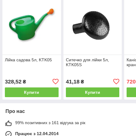
Лійка садова 5л, KTK05
Ситечко для лійки 5л,
Кані
KTK05S
кран
328,52
41,18
720
₴
₴
Купити
Купити
Про нас
99% позитивних з 161 відгука за рік
Працює з 12.04.2014