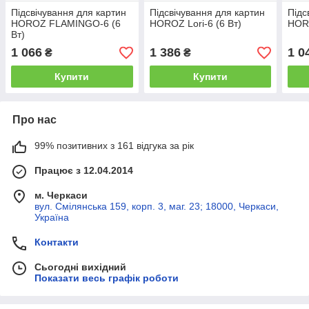
Підсвічування для картин
Підсвічування для картин
Підс
HOROZ FLAMINGO-6 (6
HOROZ Lori-6 (6 Вт)
HOR
Вт)
1 066
1 386
1 0
₴
₴
Купити
Купити
Про нас
99% позитивних з 161 відгука за рік
Працює з 12.04.2014
м. Черкаси
вул. Смілянська 159, корп. 3, маг. 23; 18000, Черкаси,
Україна
Контакти
Сьогодні вихідний
Показати весь графік роботи