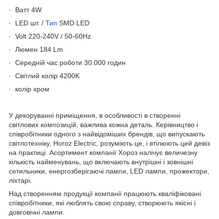
·
B
атт
4
W
·
LED
шт
. /
Тип
SMD LED
·
Volt
220-240V / 50-60Hz
·
Люмен
184
Lm
·
Середній час роботи
3
0.000 годин
·
Світлий колір
4200K
·
колір
хром
У декоруванні приміщення, в особливості в створенні
світлових композицій, важлива кожна деталь. Керівництво і
співробітники одного з найвідоміших брендів, що випускають
світлотехніку, Horoz Electric, розуміють це, і втілюють цей девіз
на практиці. Асортимент компанії Хороз налічує величезну
кількість найменувань, що включають внутрішні і зовнішні
сетильники, енергозберігаючі лампи, LED лампи, прожектори,
ліхтарі.
Над створенням продукції компанії працюють кваліфіковані
співробітники, які люблять свою справу, створюють якісні і
довговічні лампи.