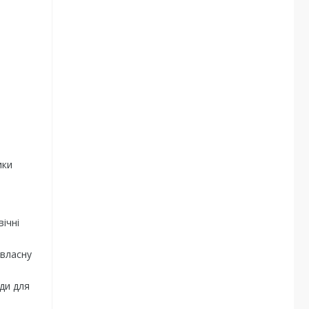
ики
ічні
 власну
ади для