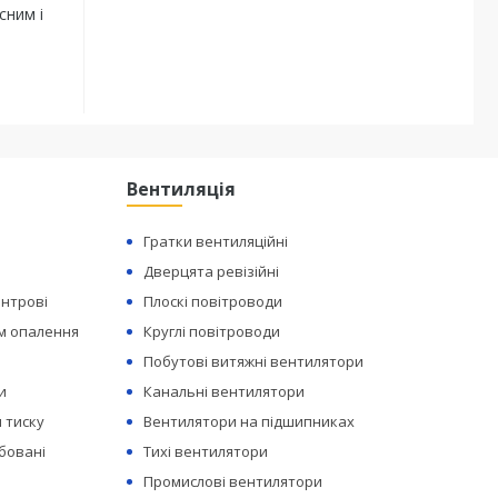
сним і
Вентиляція
Гратки вентиляційні
Дверцята ревізійні
ентрові
Плоскі повітроводи
ем опалення
Круглі повітроводи
Побутові витяжні вентилятори
и
Канальні вентилятори
 тиску
Вентилятори на підшипниках
бовані
Тихі вентилятори
Промислові вентилятори