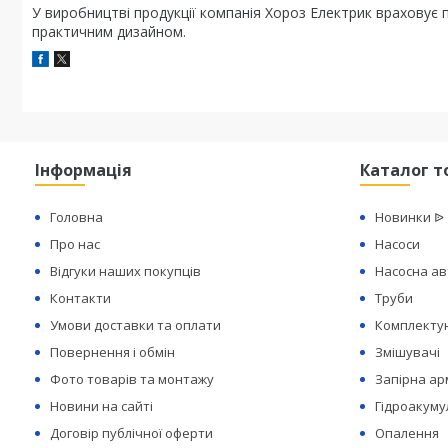
У виробництві продукції компанія Хороз Електрик враховує п
практичним дизайном.
Інформація
Каталог т
Головна
Новинки ᐉ
Про нас
Насоси
Відгуки наших покупців
Насосна а
Контакти
Труби
Умови доставки та оплати
Комплектую
Повернення і обмін
Змішувачі
Фото товарів та монтажу
Запірна а
Новини на сайті
Гідроакуму
Договір публічної оферти
Опалення