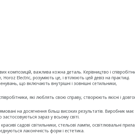
вих композицій, важлива кожна деталь. Керівництво і співробітн
Horoz Electric, розуміють це, і втілюють цей девіз на практиці.
менувань, що включають внутрішні і зовнішні сетильники,
півробітники, які люблять свою справу, створюють якісні і довгов
прямовані на досягнення більш високих результатів. Виробник має
о застосовуються зараз у всьому світі.
красиві садові світильники, стельові лампи, освітлювальні прил
оєднуються лаконічність форм і естетика.