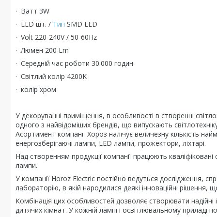
·
B
атт
3
W
·
LED
шт
. /
Тип
SMD LED
·
Volt
220-240V / 50-60Hz
·
Люмен
200
Lm
·
Середній час роботи
3
0.000 годин
·
Світлий колір
4200K
·
колір
хром
У декоруванні приміщення, в особливості в створенні світло
одного з найвідоміших брендів, що випускають світлотехніку, 
Асортимент компанії Хороз налічує величезну кількість най
енергозберігаючі лампи, LED лампи, прожектори, ліхтарі.
Над створенням продукції компанії працюють кваліфіковані с
лампи.
У компанії Horoz Electric постійно ведуться дослідження, с
лабораторію, в якій народилися деякі інноваційні рішення, щ
Комбінація цих особливостей дозволяє створювати надійні і 
дитячих кімнат. У кожній лампі і освітлювальному приладі п