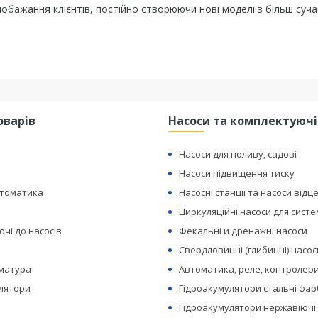
обажання клієнтів, постійно створюючи нові моделі з більш суча
оварів
Насоси та комплектуючі
Насоси для поливу, садові
Насоси підвищення тиску
втоматика
Насосні станції та насоси відц
Циркуляційні насоси для сист
чі до насосів
Фекальні и дренажні насоси
Свердловинні (глибинні) насос
рматура
Автоматика, реле, контролери
лятори
Гідроакумулятори стальні фар
Гідроакумулятори нержавіючі