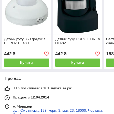
Датчик руху 360 градусів
Датчик руху HOROZ LINEA
Світ
HOROZ HL480
HL482
силі
442
442
158
₴
₴
Купити
Купити
Про нас
99% позитивних з 161 відгука за рік
Працює з 12.04.2014
м. Черкаси
вул. Смілянська 159, корп. 3, маг. 23; 18000, Черкаси,