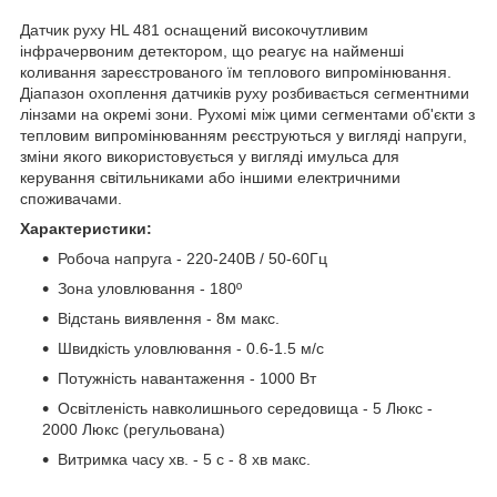
Датчик руху HL 481 оснащений високочутливим
інфрачервоним детектором, що реагує на найменші
коливання зареєстрованого їм теплового випромінювання.
Діапазон охоплення датчиків руху розбивається сегментними
лінзами на окремі зони. Рухомі між цими сегментами об'єкти з
тепловим випромінюванням реєструються у вигляді напруги,
зміни якого використовується у вигляді имульса для
керування світильниками або іншими електричними
споживачами.
Характеристики:
Робоча напруга - 220-240В / 50-60Гц
Зона уловлювання - 180º
Відстань виявлення - 8м макс.
Швидкість уловлювання - 0.6-1.5 м/с
Потужність навантаження - 1000 Вт
Освітленість навколишнього середовища - 5 Люкс -
2000 Люкс (регульована)
Витримка часу хв. - 5 с - 8 хв макс.