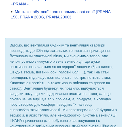
«PRANA».
Монтаж побутової і напівпромислової серії (PRANA
150, PRANA 200G, PRANA 200С)
Відомо, що вентиляція будинку та вентиляція квартири
призводять до 30% від загальних тепловтрат приміщення.
Встановивши пластикові вікна, ми економимо тепло, але
неприпустимо знижуємо рівень вентиляції, що дуже
негативно позначається як на здоров'ї людини (брак кисню,
швидка втома, поганий сон, головні болі ...), так і на стані
приміщень (підвищується вологість повітря, потіють вікна,
з'являються вогкість, а також чорна пліснява та грибок на
стінах). Вентиляція будинку, як правило, відбувається
завдяки тому, що ми відкриваємо пластикові вікна, але це,
по-перше, не вирішує всіх проблем, а, по-друге, в холодну
пору створює дискомфорт і зводить їх нанівець
енергозберігаючі властивості. Ми перетворили свої будинки в
термоси, в яких тепло, але некомфортно. Система вентиляції
ПРАНА призначена для побутового застосування і є
конструктивно закінченим виробом, який має дистанційне або