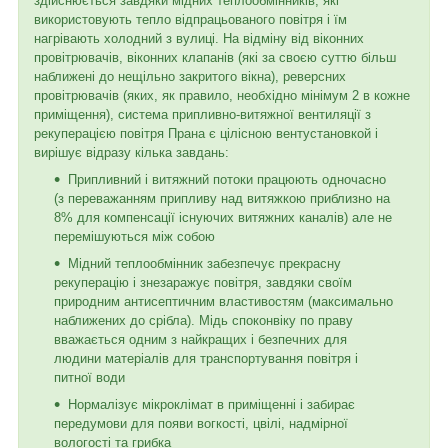
здійснюється завдяки мідних теплообмінників, які
використовують тепло відпрацьованого повітря і їм
нагрівають холодний з вулиці. На відміну від віконних
провітрювачів, віконних клапанів (які за своєю суттю більш
наближені до нещільно закритого вікна), реверсних
провітрювачів (яких, як правило, необхідно мінімум 2 в кожне
приміщення), система припливно-витяжної вентиляції з
рекуперацією повітря Прана є цілісною вентустановкой і
вирішує відразу кілька завдань:
Припливний і витяжний потоки працюють одночасно
(з переважанням припливу над витяжкою приблизно на
8% для компенсації існуючих витяжних каналів) але не
перемішуються між собою
Мідний теплообмінник забезпечує прекрасну
рекуперацію і знезаражує повітря, завдяки своїм
природним антисептичним властивостям (максимально
наближених до срібла). Мідь споконвіку по праву
вважається одним з найкращих і безпечних для
людини матеріалів для транспортування повітря і
питної води
Нормалізує мікроклімат в приміщенні і забирає
передумови для появи вогкості, цвілі, надмірної
вологості та грибка