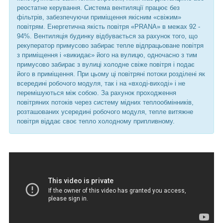
реостатне керування. Система вентиляції працює без
фільтрів, забезпечуючи приміщення якісним «свіжим»
повітрям. Енергетична якість повітря «PRANA» в межах 92 -
94%. Вентиляція будинку відбувається за рахунок того, що
рекуператор примусово забирає тепле відпрацьоване повітря
з приміщення і «викидає» його на вулицю, одночасно з тим
примусово забирає з вулиці холодне свіже повітря і подає
його в приміщення. При цьому ці повітряні потоки розділені як
всередині робочого модуля, так і на «вході-виході» і не
перемішуються між собою. За рахунок проходження
повітряних потоків через систему мідних теплообмінників,
розташованих усередині робочого модуля, тепле витяжне
повітря віддає своє тепло холодному припливному.