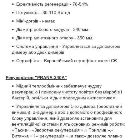
Ефективність регенерації - 78-54%
Потужність - 30-110 Вт/год
Міні-догрів - немає
Діаметр робочого модуля - 340 мм
Діаметр монтажного отвору - 350 мм.
Система управління - Управляється за допомогою
димеру або двох димерів
Сертифікат - Європейський сертифікат якості СЄ
Рекуператор "PRANA-340A"
Мідний теплообмінник забезпечує чудову
рекуперацію і природну чистоту повітря без мікробів і
бактерій, оскільки мідь є природним антисептиком.
Управління за допомогою 1-го димера (реостатний
вимикач), 2-х димерів або з допомогою професійного
блоку управління, який дозволяє встановити для
вентиляційної системи п'ять основних режимів роботи:
«Пасив», «Зворотна рекуперація »,« Приплив »,«
Витяжка » і « рекуперація », а також дозволяє плавно