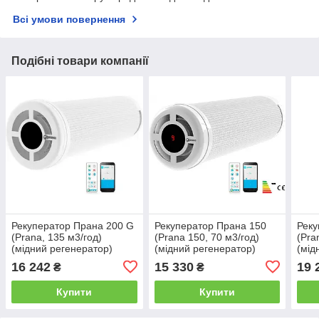
Всі умови повернення
Подібні товари компанії
Рекуператор Прана 200 G
Рекуператор Прана 150
Реку
(Prana, 135 м3/год)
(Prana 150, 70 м3/год)
(Pra
(мідний регенератор)
(мідний регенератор)
(мід
16 242
15 330
19 
₴
₴
Купити
Купити