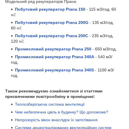
Модельний ряд рекуператорів Прана:
Побутовий рекуператор Prana 150
-
115 м3/год, 60
м2.
Побутовий рекуператор Prana 200G
-
135 м3/год,
60
м2.
Побутовий рекуператор Prana 200C
-
235 м3/год,
120
м2.
Промисловий
рекуператор Prana 250
-
650 м3/год,
Промисловий рекуператор Prana 3
40A
- 540
м3/
год,
Промисловий рекуператор Prana 340S
-
1100 м3/
год,
Також рекомендуємо ознайомитися зі статтями
присвяченими повітрообміну в приміщенні:
Теплозберігаюча система вентиляції
Чим небезпечна цвіль в будинку? Що допоможе?
Непрозорість вікон внаслідок їх запотівання.
Системи децентралізованих вентиляційних систем