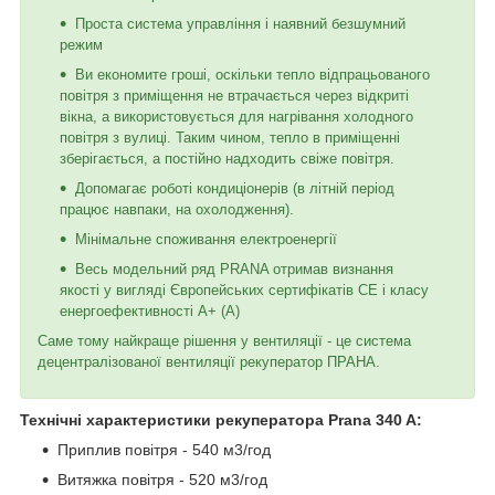
Проста система управління і наявний безшумний
режим
Ви економите гроші, оскільки тепло відпрацьованого
повітря з приміщення не втрачається через відкриті
вікна, а використовується для нагрівання холодного
повітря з вулиці. Таким чином, тепло в приміщенні
зберігається, а постійно надходить свіже повітря.
Допомагає роботі кондиціонерів (в літній період
працює навпаки, на охолодження).
Мінімальне споживання електроенергії
Весь модельний ряд PRANA отримав визнання
якості у вигляді Європейських сертифікатів СЕ і класу
енергоефективності А+ (А)
Саме тому найкраще рішення у вентиляції - це система
децентралізованої вентиляції рекуператор ПРАНА.
Технічні характеристики рекуператора Prana 340 A:
Приплив повітря - 540 м3/год
Витяжка повітря - 520 м3/год