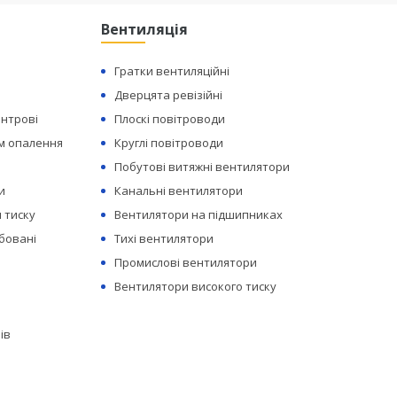
Вентиляція
Гратки вентиляційні
Дверцята ревізійні
ентрові
Плоскі повітроводи
ем опалення
Круглі повітроводи
Побутові витяжні вентилятори
и
Канальні вентилятори
 тиску
Вентилятори на підшипниках
бовані
Тихі вентилятори
Промислові вентилятори
Вентилятори високого тиску
ів