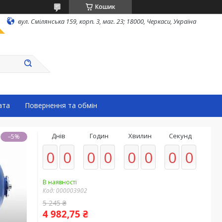
Кошик
вул. Смілянська 159, корп. 3, маг. 23; 18000, Черкаси, Україна
ата
Повернення та обмін
Днів
Годин
Хвилин
Секунд
–5%
0
0
0
0
0
0
0
0
В наявності
Код:
000003902
5 245 ₴
4 982,75 ₴