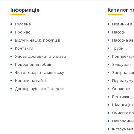
Інформація
Каталог т
Головна
Новинки ᐉ
Про нас
Насоси
Відгуки наших покупців
Насосна а
Контакти
Труби
Умови доставки та оплати
Комплектую
Повернення і обмін
Змішувачі
Фото товарів та монтажу
Запірна а
Новини на сайті
Гідроакуму
Договір публічної оферти
Опалення
Вентиляція
Шланги (га
Очистка в
Паковочний
Інструмент