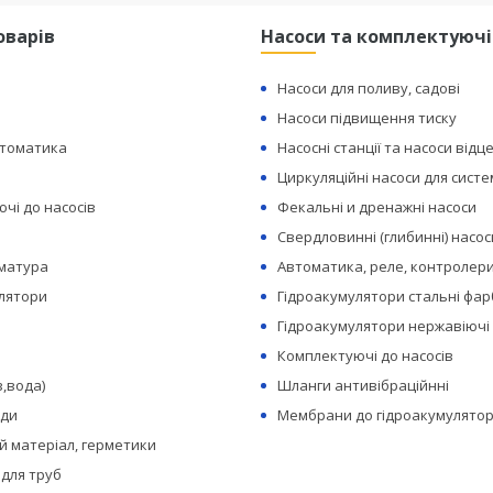
оварів
Насоси та комплектуючі
Насоси для поливу, садові
Насоси підвищення тиску
втоматика
Насосні станції та насоси відц
Циркуляційні насоси для сист
чі до насосів
Фекальні и дренажні насоси
Свердловинні (глибинні) насос
рматура
Автоматика, реле, контролери
лятори
Гідроакумулятори стальні фар
Гідроакумулятори нержавіючі
Комплектуючі до насосів
з,вода)
Шланги антивібраційнні
оди
Мембрани до гідроакумулятор
 матеріал, герметики
 для труб