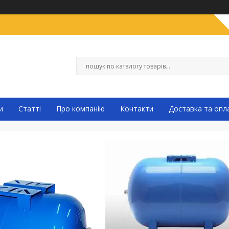
и
Статті
Про компанію
Контакти
Доставка та опл