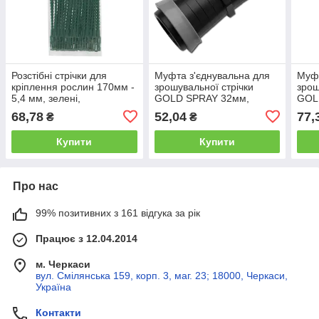
Розстібні стрічки для
Муфта з'єднувальна для
Муфт
кріплення рослин 170мм -
зрошувальної стрічки
зрош
5,4 мм, зелені,
GOLD SPRAY 32мм,
GOL
TYT54170GR/50
DSTA17-32L
DST
68,78
52,04
77,
₴
₴
Купити
Купити
Про нас
99% позитивних з 161 відгука за рік
Працює з 12.04.2014
м. Черкаси
вул. Смілянська 159, корп. 3, маг. 23; 18000, Черкаси,
Україна
Контакти