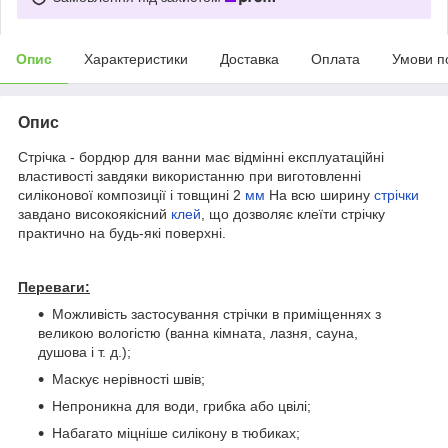
Опис
Характеристики
Доставка
Оплата
Умови п
Опис
Стрічка - бордюр для ванни має відмінні експлуатаційні
властивості завдяки використанню при виготовленні
силіконової композиції і товщині 2
мм
На всю ширину
стрічки
завдано високоякісний
клей
, що дозволяє клеїти стрічку
практично на будь-які поверхні.
Переваги:
Можливість застосування стрічки в приміщеннях з
великою вологістю (ванна кімната, лазня, сауна,
душова і т. д.);
Маскує нерівності швів;
Непроникна для води, грибка або цвілі;
Набагато міцніше силікону в тюбиках;