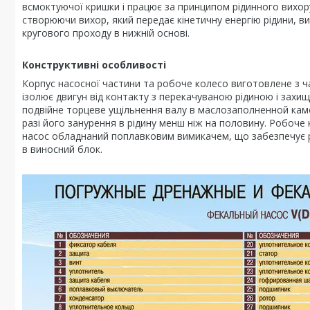
всмоктуючої кришки і працює за принципом рідинного вихору
створюючи вихор, який передає кінетичну енергію рідини, ви
кругового проходу в нижній основі.
Конструктивні особливості
Корпус насосної частини та робоче колесо виготовлене з ча
ізолює двигун від контакту з перекачуваною рідиною і захищ
подвійне торцеве ущільнення валу в маслозаполненной каме
разі його занурення в рідину менш ніж на половину. Робоче
насос обладнаний поплавковим вимикачем, що забезпечує 
в виносний блок.