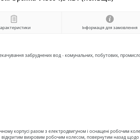
арактеристики
Інформація для замовлення
екачування забруднених вод - комунальних, побутових, промисло
.
ному корпусі разом з електродвигуном і оснащені робочим кол
 відкритим вихровим робочим колесом, повернутим назад щодо