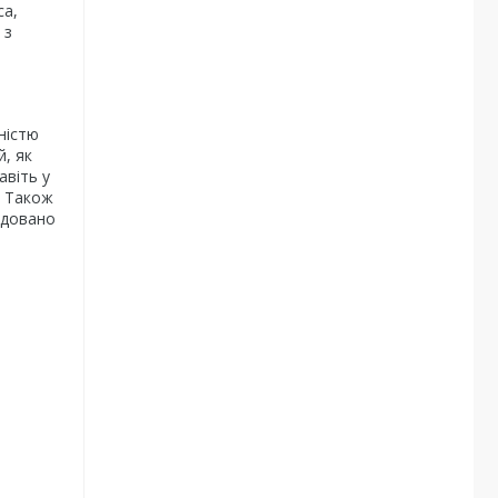
са,
 з
ністю
й, як
авіть у
. Також
удовано