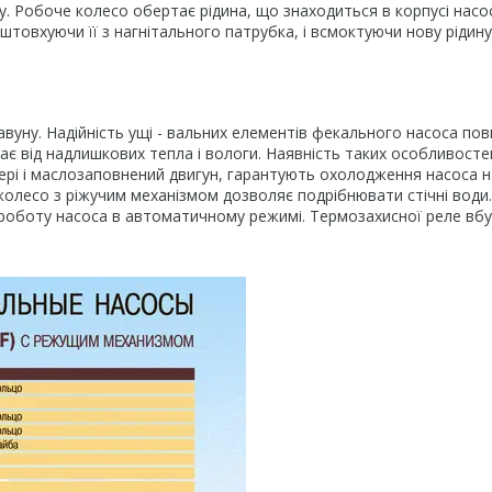
. Робоче колесо обертає рідина, що знаходиться в корпусі насо
штовхуючи її з нагнітального патрубка, і всмоктуючи нову рідину
вуну. Надійність ущі - вальних елементів фекального насоса пов
ає від надлишкових тепла і вологи. Наявність таких особливосте
рі і маслозаповнений двигун, гарантують охолодження насоса н
 колесо з ріжучим механізмом дозволяє подрібнювати стічні води
роботу насоса в автоматичному режимі. Термозахисної реле вб