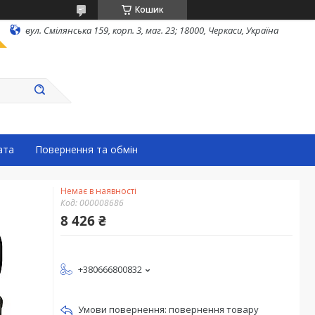
Кошик
вул. Смілянська 159, корп. 3, маг. 23; 18000, Черкаси, Україна
ата
Повернення та обмін
Немає в наявності
Код:
000008686
8 426 ₴
+380666800832
повернення товару