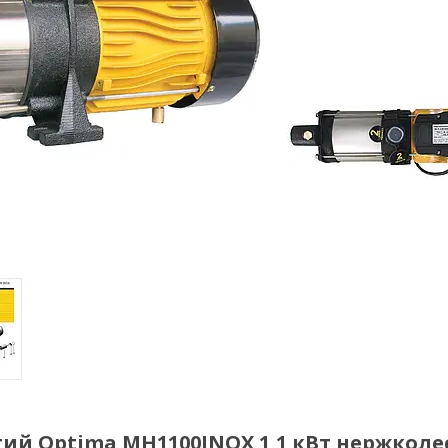
тий Optima MH1100INOX 1,1 кВт нержколе