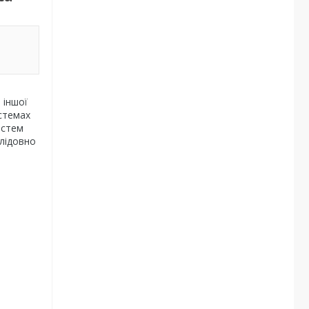
 іншої
истемах
истем
слідовно