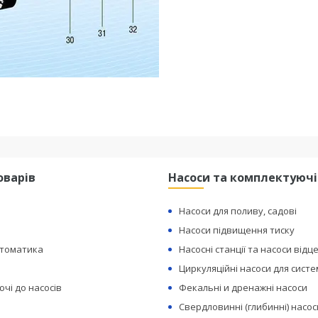
оварів
Насоси та комплектуючі
Насоси для поливу, садові
Насоси підвищення тиску
втоматика
Насосні станції та насоси відц
Циркуляційні насоси для сист
чі до насосів
Фекальні и дренажні насоси
Свердловинні (глибинні) насос