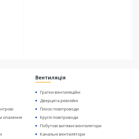
Вентиляція
Гратки вентиляційні
Дверцята ревізійні
ентрові
Плоскі повітроводи
ем опалення
Круглі повітроводи
Побутові витяжні вентилятори
и
Канальні вентилятори