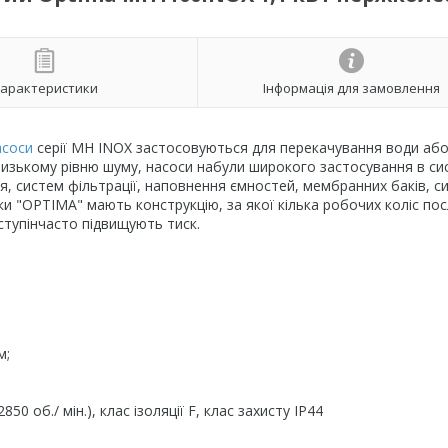
арактеристики
Інформація для замовлення
асоси
серії MH INOX застосовуються для перекачування води або
 низькому рівню шуму, насоси набули широкого застосування в с
, систем фільтрації, наповнення ємностей, мембранних баків, с
ки "OPTIMA" мають конструкцію, за якої кілька робочих коліс по
 ступінчасто підвищують тиск.
м;
 об./ мін.), клас ізоляції F, клас захисту IP44