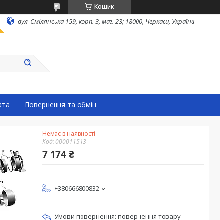
Кошик
вул. Смілянська 159, корп. 3, маг. 23; 18000, Черкаси, Україна
ата
Повернення та обмін
Немає в наявності
Код:
000011513
7 174 ₴
+380666800832
повернення товару