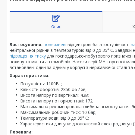
Опис
Х
Застосування:
поверхневі
відцентрові багатоступінчасті
н
нейтральної рідини з температурою від 0 до 35° С. Завдяки
підвищення тиску
для господарсько-побутового призначення
поливу та миття автомобілів. Насоси серії MH торгової мар
встановлені один за одним у корпусі з нержавіючої сталі та
Характеристики:
Потужність: 1100Вт;
Кількість оборотів: 2850 об / хв;
Висота напору по вертикалі: 43м;
Висота напору по горизонталі: 172;
Максимальна рекомендована глибина всмоктування: 9
Максимальний робочий тиск: 10 бар;
Температура води: від 0 до 35° С;
Характеристики двигуна: двополюсний електродвигун (2850
Переваги: