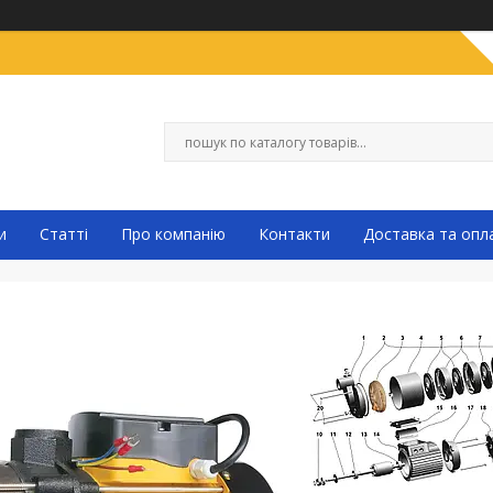
и
Статті
Про компанію
Контакти
Доставка та опл