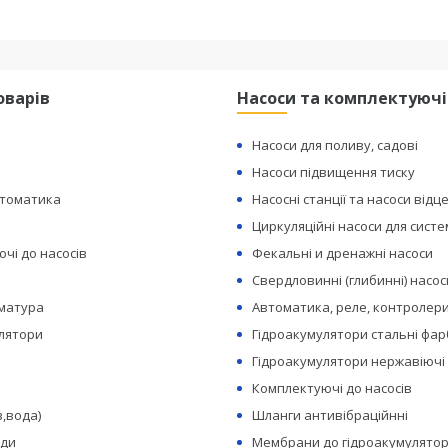
оварів
Насоси та комплектуючі
Насоси для поливу, садові
Насоси підвищення тиску
втоматика
Насосні станції та насоси відц
Циркуляційні насоси для сист
чі до насосів
Фекальні и дренажні насоси
Свердловинні (глибинні) насос
рматура
Автоматика, реле, контролери
лятори
Гідроакумулятори стальні фар
Гідроакумулятори нержавіючі
Комплектуючі до насосів
з,вода)
Шланги антивібраційнні
оди
Мембрани до гідроакумулятор