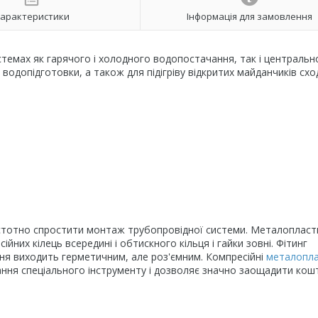
арактеристики
Інформація для замовлення
темах як гарячого і холодного водопостачання, так і центральн
водопідготовки, а також для підігріву відкритих майданчиків сх
 істотно спростити монтаж трубопровідної системи. Металоплас
них кілець всередині і обтискного кільця і гайки зовні. Фітинг
ння виходить герметичним, але роз'ємним. Компресійні
металопла
ння спеціального інструменту і дозволяє значно заощадити кошт