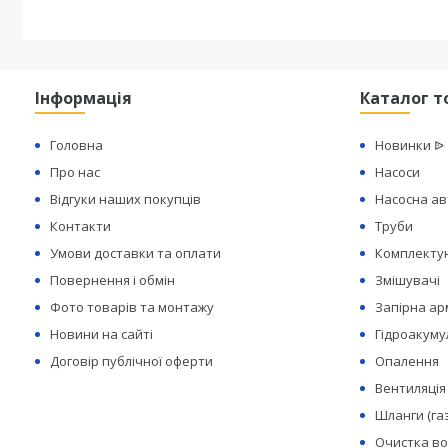
Інформація
Каталог т
Головна
Новинки ᐉ
Про нас
Насоси
Відгуки наших покупців
Насосна а
Контакти
Труби
Умови доставки та оплати
Комплектую
Повернення і обмін
Змішувачі
Фото товарів та монтажу
Запірна а
Новини на сайті
Гідроакуму
Договір публічної оферти
Опалення
Вентиляція
Шланги (га
Очистка в