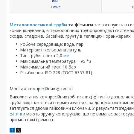
Опис
Х
Металопластикові труби
та фітинги
застосовують в сис
кондиціонування, в технологічних трубопроводах і системах 
сходів, стадіонів, басейнів, грунту в теплицях і оранжереях.
Робоче середовище: вода, пар
Матеріал: нікельована латунь
Тип труби: стінка 2,0
мм
Максимальна температура: +95 *З
Максимальний тиск: 10 бар
Різьблення: ISO 228 (ГОСТ 6357-81)
Монтаж компресійних фітингів
Використання компресійних (обтискних) фітингів дозволяє
труба закріплюється і герметизується за допомогою компресій
затягується двома гайковими ключами. У результаті з'єдна
фітинги
мають зручну конструкцію, що не вимагає застосува
при монтажі і ремонті.