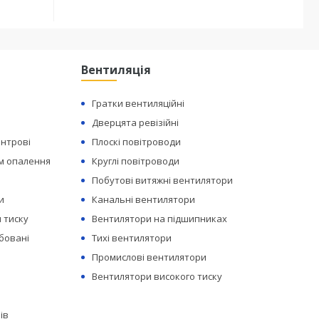
Вентиляція
Гратки вентиляційні
Дверцята ревізійні
ентрові
Плоскі повітроводи
ем опалення
Круглі повітроводи
Побутові витяжні вентилятори
и
Канальні вентилятори
 тиску
Вентилятори на підшипниках
бовані
Тихі вентилятори
Промислові вентилятори
Вентилятори високого тиску
ів