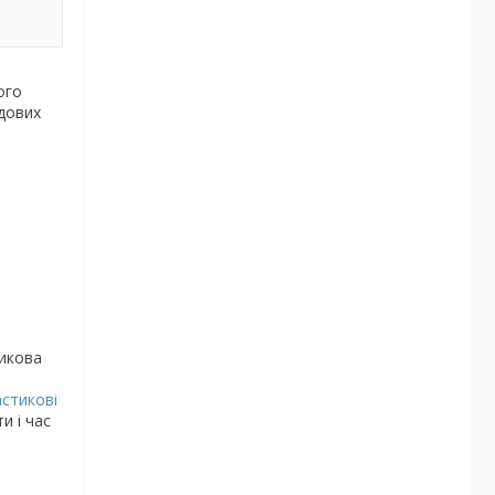
ого
одових
тикова
стикові
и і час