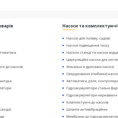
оварів
Насоси та комплектуючі
Насоси для поливу, садові
Насоси підвищення тиску
втоматика
Насосні станції та насоси відц
Циркуляційні насоси для сист
чі до насосів
Фекальні и дренажні насоси
Свердловинні (глибинні) насос
рматура
Автоматика, реле, контролери
лятори
Гідроакумулятори стальні фар
Гідроакумулятори нержавіючі
Комплектуючі до насосів
з,вода)
Шланги антивібраційнні
оди
Мембрани до гідроакумулятор