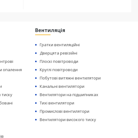
Вентиляція
Гратки вентиляційні
Дверцята ревізійні
ентрові
Плоскі повітроводи
ем опалення
Круглі повітроводи
Побутові витяжні вентилятори
и
Канальні вентилятори
 тиску
Вентилятори на підшипниках
бовані
Тихі вентилятори
Промислові вентилятори
Вентилятори високого тиску
ів