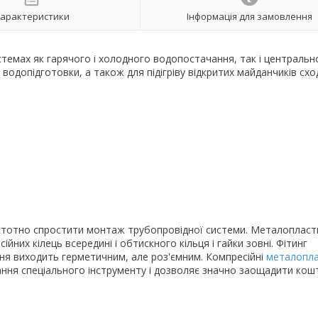
арактеристики
Інформація для замовлення
темах як гарячого і холодного водопостачання, так і центральн
водопідготовки, а також для підігріву відкритих майданчиків сх
 істотно спростити монтаж трубопровідної системи. Металоплас
них кілець всередині і обтискного кільця і гайки зовні. Фітинг
ння виходить герметичним, але роз'ємним. Компресійні
металопла
ння спеціального інструменту і дозволяє значно заощадити кошт