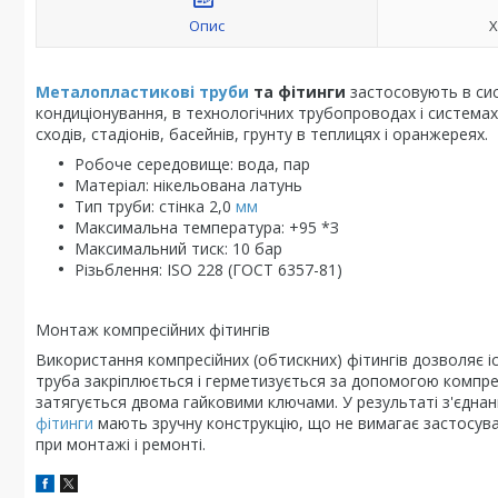
Опис
Х
Металопластикові труби
та фітинги
застосовують в сис
кондиціонування, в технологічних трубопроводах і системах 
сходів, стадіонів, басейнів, грунту в теплицях і оранжереях.
Робоче середовище: вода, пар
Матеріал: нікельована латунь
Тип труби: стінка 2,0
мм
Максимальна температура: +95 *З
Максимальний тиск: 10 бар
Різьблення: ISO 228 (ГОСТ 6357-81)
Монтаж компресійних фітингів
Використання компресійних (обтискних) фітингів дозволяє
труба закріплюється і герметизується за допомогою компресій
затягується двома гайковими ключами. У результаті з'єдна
фітинги
мають зручну конструкцію, що не вимагає застосува
при монтажі і ремонті.