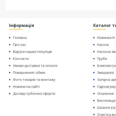
Інформація
Каталог т
Головна
Новинки ᐉ
Про нас
Насоси
Відгуки наших покупців
Насосна а
Контакти
Труби
Умови доставки та оплати
Комплектую
Повернення і обмін
Змішувачі
Фото товарів та монтажу
Запірна а
Новини на сайті
Гідроакуму
Договір публічної оферти
Опалення
Вентиляція
Шланги (га
Очистка в