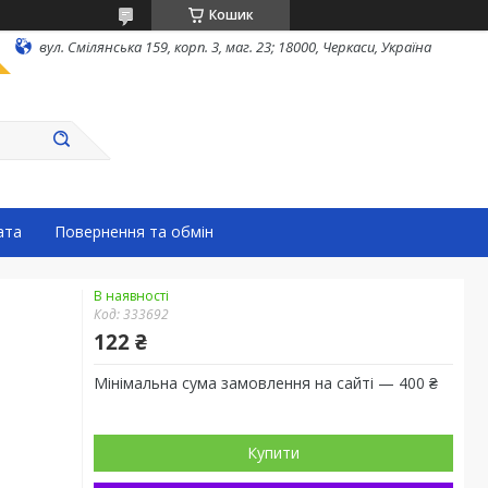
Кошик
вул. Смілянська 159, корп. 3, маг. 23; 18000, Черкаси, Україна
ата
Повернення та обмін
В наявності
Код:
333692
122 ₴
Мінімальна сума замовлення на сайті — 400 ₴
Купити