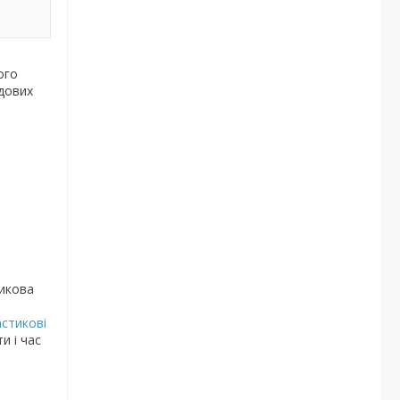
ого
одових
тикова
стикові
и і час