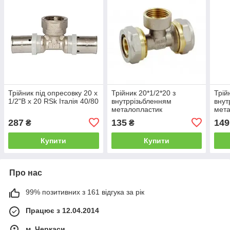
Трійник під опресовку 20 х
Трійник 20*1/2*20 з
Трій
1/2"В х 20 RSk Італія 40/80
внутррізьбленням
внут
металопластик
мета
287
135
149
₴
₴
Купити
Купити
Про нас
99% позитивних з 161 відгука за рік
Працює з 12.04.2014
м. Черкаси