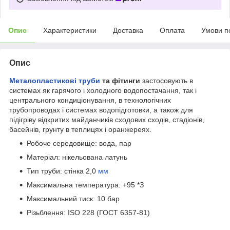
Опис
Характеристики
Доставка
Оплата
Умови п
Опис
Металопластикові труби
та фітинги
застосовують в
системах як гарячого і холодного водопостачання, так і
центрального кондиціонування, в технологічних
трубопроводах і системах водопідготовки, а також для
підігріву відкритих майданчиків сходових сходів, стадіонів,
басейнів, грунту в теплицях і оранжереях.
Робоче середовище: вода, пар
Матеріал: нікельована латунь
Тип труби: стінка 2,0
мм
Максимальна температура: +95 *З
Максимальний тиск: 10 бар
Різьблення: ISO 228 (ГОСТ 6357-81)