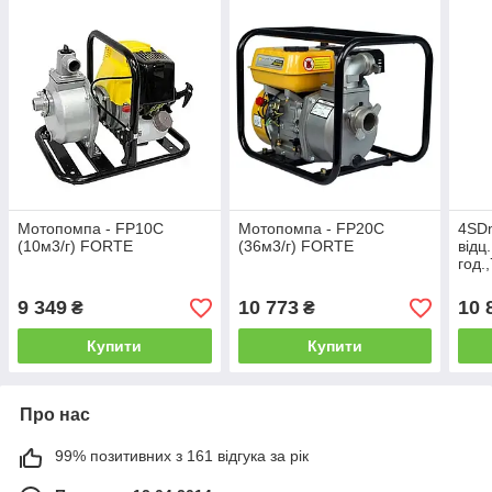
Мотопомпа - FP10С
Мотопомпа - FP20C
4SDm
(10м3/г) FORTE
(36м3/г) FORTE
відц
год.
60м 
9 349
10 773
10 
₴
₴
Купити
Купити
Про нас
99% позитивних з 161 відгука за рік