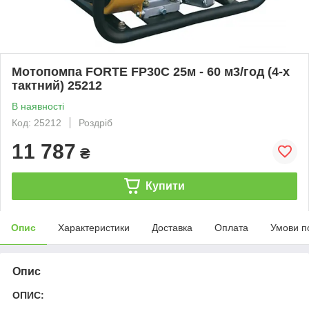
Мотопомпа FORTE FP30C 25м - 60 м3/год (4-х
тактний) 25212
В наявності
Код: 25212
Роздріб
11 787
₴
Купити
Опис
Характеристики
Доставка
Оплата
Умови п
Опис
ОПИС: