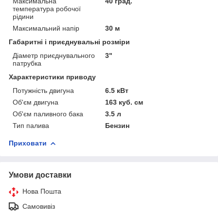
Максимальна
40 град.
температура робочої
рідини
Максимальний напір
30 м
Габаритні і приєднувальні розміри
Діаметр приєднувального
3"
патрубка
Характеристики приводу
Потужність двигуна
6.5 кВт
Об'єм двигуна
163 куб. см
Об'єм паливного бака
3.5 л
Тип палива
Бензин
Приховати
Умови доставки
Нова Пошта
Самовивіз