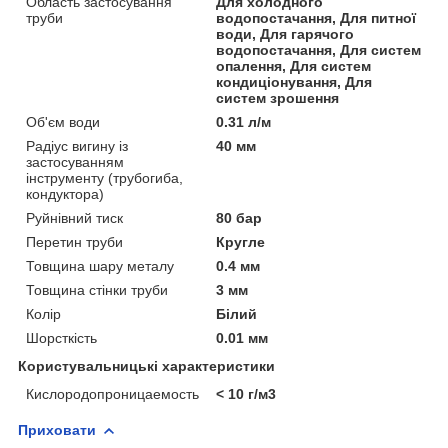
Область застосування
Для холодного
труби
водопостачання, Для питної
води, Для гарячого
водопостачання, Для систем
опалення, Для систем
кондиціонування, Для
систем зрошення
Об'єм води
0.31 л/м
Радіус вигину із
40 мм
застосуванням
інструменту (трубогиба,
кондуктора)
Руйнівний тиск
80 бар
Перетин труби
Кругле
Товщина шару металу
0.4 мм
Товщина стінки труби
3 мм
Колір
Білий
Шорсткість
0.01 мм
Користувальницькі характеристики
Кислородопроницаемость
< 10 г/м3
Приховати