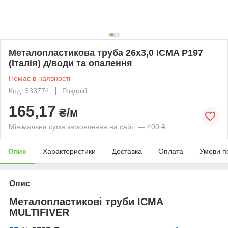
Металопластикова труба 26х3,0 ICMA P197
(Італія) д/води та опалення
Немає в наявності
Код: 333774
Роздріб
165,17
₴/м
Мінімальна сума замовлення на сайті — 400 ₴
Опис
Характеристики
Доставка
Оплата
Умови п
Опис
Металопластикові труби ICMA
MULTIFIVER