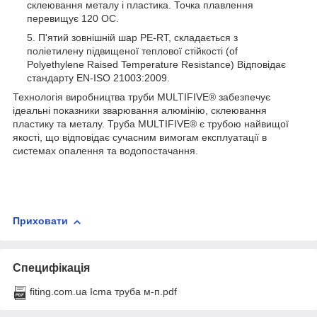
склеювання металу і пластика. Точка плавлення
перевищує 120 ОС.
П'ятий зовнішній шар PE-RT, складається з
поліетилену підвищеної теплової стійкості (of
Polyethylene Raised Temperature Resistance) Відповідає
стандарту EN-ISO 21003:2009.
Технологія виробництва труби MULTIFIVE® забезпечує
ідеальні показники зварювання алюмінію, склеювання
пластику та металу. Труба MULTIFIVE® є трубою найвищої
якості, що відповідає сучасним вимогам експлуатації в
системах опалення та водопостачання.
Приховати
Специфікація
fiting.com.ua Icma труба м-п.pdf