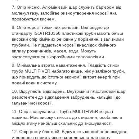
Опір кисню. Алюмінієвий шар служить бар'єром від
молекул газу, запобігає ризик утворення корозії яка
провокується киснем.
Опір корозії і хімічних речовин. Відповідно до
стандарту ISO/TR10358 пластикові труби мають більш
високий опір хімічних речовин у порівнянні з залізними
трубами. Не піддаються корозії внаслідок хімічного
впливу розчинників, масел, води. Можуть
застосовуватися з корозійними теплоносіями.
Мінімальна втрата навантаження. Гладкість стінок
труби MULTIFIVER набагато вище, ніж у залізної труби,
що приводить до істотної економії витрат енергії при
подачі води в систему.
Відсутність відкладень. Внутрішній пластиковий шар
резистентен до відкладення забруднень, кальцію і до
гальванічної корозії.
Опір зношуваності. Труба MULTIFIVER міцна і
надійна. Має високу стійкість до стирання, особливо в
місцях згину найбільш схильних до зношуваності.
Опір росту бактерій. Відсутність корозії перешкоджає
утворенню сприятливого середовища для росту