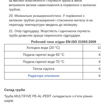
за високої еластичності і гнучкості труба в змозі
витримати велике навантаження в порівнянні з залізною
трубою.
Мінімальне розширення/стиск. У порівнянні з
залізною трубою розширення і стиснення металу із-за
перепаду температури зведена до мінімуму.
Опір гідроудару. Жорсткість і одночасна гнучкість
труби дозволяє краще переносити гідроудари.
Робочий тиск згідно EN-ISO 21003:2009
Холодна вода (20
°С)
10 б
Подача гарячої води 60
°С
6 б
Подача гарячої води 70
°С
6 б
Тепла підлога
6 б
Радіатори опалення
6 б
Склад труби
Труба MULTIFIVE PE-AL-PERT складається з п'яти різних
шарів: