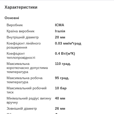
Характеристики
Основні
Виробник
ICMA
Країна виробник
Італія
Внутрішній діаметр
20 мм
Коефіцієнт лінійного
0.03 мм/м*град
розширення
Коефіцієнт
0.4 Вт/(м*К)
теплопровідності
Максимальна
110 град.
короткочасно допустима
температура
Максимальна робоча
95 град.
температура
Максимальний робочий
10 бар
тиск
Мінімальний радіус вигину
40 мм
вручну
Зовнішній діаметр
26 мм