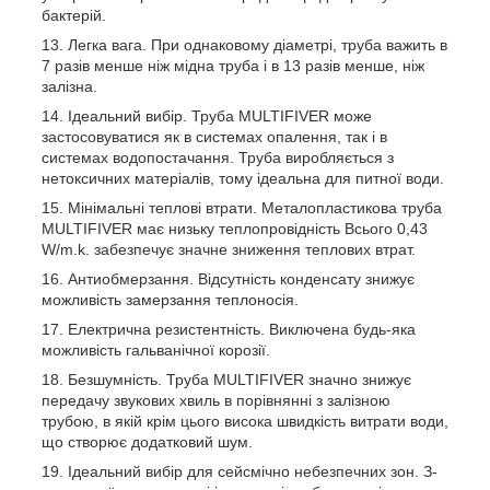
бактерій.
Легка вага. При однаковому діаметрі, труба важить в
7 разів менше ніж мідна труба і в 13 разів менше, ніж
залізна.
Ідеальний вибір. Труба MULTIFIVER може
застосовуватися як в системах опалення, так і в
системах водопостачання. Труба виробляється з
нетоксичних матеріалів, тому ідеальна для питної води.
Мінімальні теплові втрати. Металопластикова труба
MULTIFIVER має низьку теплопровідність Всього 0,43
W/m.k. забезпечує значне зниження теплових втрат.
Антиобмерзання. Відсутність конденсату знижує
можливість замерзання теплоносія.
Електрична резистентність. Виключена будь-яка
можливість гальванічної корозії.
Безшумність. Труба MULTIFIVER значно знижує
передачу звукових хвиль в порівнянні з залізною
трубою, в якій крім цього висока швидкість витрати води,
що створює додатковий шум.
Ідеальний вибір для сейсмічно небезпечних зон. З-