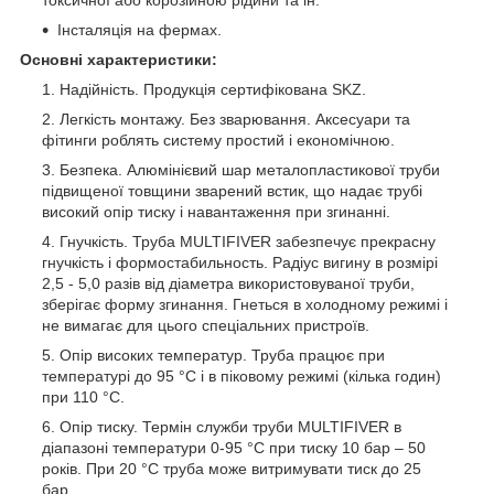
токсичної або корозійною рідини та ін.
Інсталяція на фермах.
Основні характеристики:
Надійність. Продукція сертифікована SKZ.
Легкість монтажу. Без зварювання. Аксесуари та
фітинги роблять систему простий і економічною.
Безпека. Алюмінієвий шар металопластикової труби
підвищеної товщини зварений встик, що надає трубі
високий опір тиску і навантаження при згинанні.
Гнучкість. Труба MULTIFIVER забезпечує прекрасну
гнучкість і формостабильность. Радіус вигину в розмірі
2,5 - 5,0 разів від діаметра використовуваної труби,
зберігає форму згинання. Гнеться в холодному режимі і
не вимагає для цього спеціальних пристроїв.
Опір високих температур. Труба працює при
температурі до 95
°С
і в піковому режимі (кілька годин)
при 110
°С
.
Опір тиску. Термін служби труби MULTIFIVER в
діапазоні температури 0-95
°С
при тиску 10 бар – 50
років. При 20
°С
труба може витримувати тиск до 25
бар.