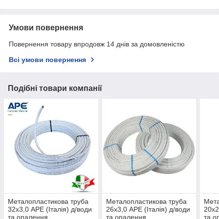
Умови повернення
Повернення товару впродовж 14 днів за домовленістю
Всі умови повернення
Подібні товари компанії
Металопластикова труба
Металопластикова труба
Мета
32х3,0 APE (Італія) д/води
26х3,0 APE (Італія) д/води
20х2
та опалення
та опалення
та о