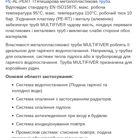
PE
-AL-PERT. П'ятишарова металопластикова
труба
.
Відповідає стандарту EN ISO15875, макс. робоча
температура 95°C, макс. температура 110°C, робочий тиск 10
бар. З'єднання пластику (PE-RT) і металу (алюмінію)
забезпечує трубі MULTIFIVE® чудову якість, поєднує переваги
пластикових і металевих труб і виключає слабкі сторони обох
матеріалів
Властивості металопластикової труби MULTIFIVER роблять її
ідеальною для гарячого водопостачання. Наприклад, у трубах
для опалення, системи тепла підлога або в трубопроводі для
гарячого водопостачання. Труба MULTIFIVER призначена для
корозійних рідин.
Основні області застосування:
Система водопостачання (Подача гарячої та
холодної води).
Система опалення з застосуванням радіаторів.
Система опалення підлоги.
Система антизледеніння при вході в будівлю.
Система кондиціонування повітря.
Промислові системи: стиснене повітря, подача