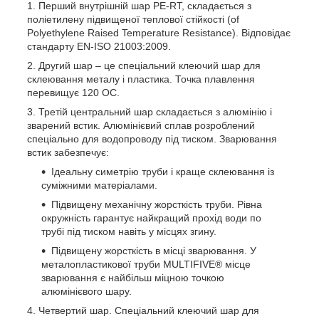
Перший внутрішній шар PE-RT, складається з
поліетилену підвищеної теплової стійкості (of
Polyethylene Raised Temperature Resistance). Відповідає
стандарту EN-ISO 21003:2009.
Другий шар – це спеціальний клеючий шар для
склеювання металу і пластика. Точка плавлення
перевищує 120 ОС.
Третій центральний шар складається з алюмінію і
зварений встик. Алюмінієвий сплав розроблений
спеціально для водопроводу під тиском. Зварювання
встик забезпечує:
Ідеальну симетрію труби і краще склеювання із
суміжними матеріалами.
Підвищену механічну жорсткість труби. Рівна
окружність гарантує найкращий прохід води по
трубі під тиском навіть у місцях згину.
Підвищену жорсткість в місці зварювання. У
металопластикової труби MULTIFIVE® місце
зварювання є найбільш міцною точкою
алюмінієвого шару.
Четвертий шар. Спеціальний клеючий шар для