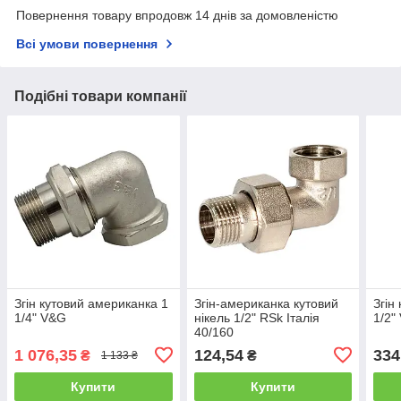
Повернення товару впродовж 14 днів за домовленістю
Всі умови повернення
Подібні товари компанії
Згін кутовий американка 1
Згін-американка кутовий
Згін
1/4" V&G
нікель 1/2" RSk Італія
1/2"
40/160
1 076,35
124,54
334
₴
₴
1 133 ₴
Купити
Купити