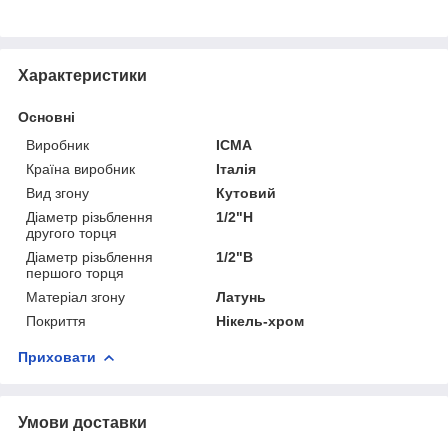
Характеристики
Основні
Виробник
ICMA
Країна виробник
Італія
Вид згону
Кутовий
Діаметр різьблення
1/2"Н
другого торця
Діаметр різьблення
1/2"В
першого торця
Матеріал згону
Латунь
Покриття
Нікель-хром
Приховати
Умови доставки