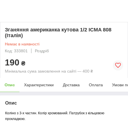
Зганяння американка кутова 1/2 ICMA 808
(Італія)
Немає в наявності
Код: 333801
Роздріб
190
₴
Мінімальна сума замовлення на сайті — 400 ₴
Опис
Характеристики
Доставка
Оплата
Умови п
Опис
Коліно з 3-х частин. Колір хромований. Патрубок з кільцевою
прокладкою.