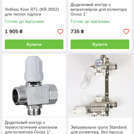
Додатковий контур з
Унібокс Koer RTL (KR.3002)
витратоміром для колектора
для теплої підлоги
Gross 1"
Готово до відправки
Готово до відправки
1 905
735
₴
₴
Купити
Купити
Додатковий контур з
термостатичним клапаном
Змішувальна група Standard,
для колектора Gross 1"
для колектора, без насоса