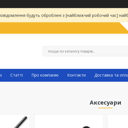
 повідомлення будуть оброблені з [найближчий робочий час] на
и
Статті
Про компанію
Контакти
Доставка та опл
Аксесуари