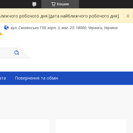
Кошик
йближчого робочого дня [дата найближчого робочого дня].
вул. Смілянська 159, корп. 3, маг. 23; 18000, Черкаси, Україна
ата
Повернення та обмін