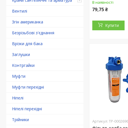
Крани сантехнічні та арматура
В наявності
79,75 ₴
Вентилі
Згін американка
Купити
Безрізьбові з'єднання
Врізки для бака
Заглушки
Контргайки
Муфти
Муфти перехідні
Ніпелі
Ніпелі перехідні
Трійники
ТР-000269
Фільтр-колба х