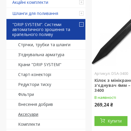
Акційні комплекти
Шланги для поливання
"DRIP SYSTEM". Системи
автоматичного зрошення та
крапельного поливу
Стрічки, трубки та шланги
З'єднувальна арматура
Крани "DRIP SYSTEM"
DSA-3400
Старт-конекторі
Кілок з мінікран
Редуктори тиску
з'єднувач 4мм – 
3400
Фільтри
В наявності
Внесення добрив
269,24 ₴
Аксесуари
Купити
Комплекти