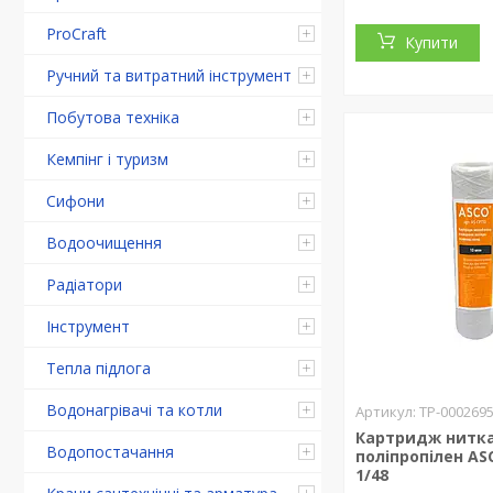
ProCraft
Купити
Ручний та витратний інструмент
Побутова техніка
Кемпінг і туризм
Сифони
Водоочищення
Радіатори
Інструмент
Тепла підлога
Водонагрівачі та котли
ТР-000269
Картридж нитк
Водопостачання
поліпропілен AS
1/48