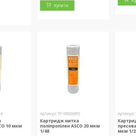
К
Купити
54
ТР-00026955
а
Картридж нитка
Картри
CO 10 мкм
поліпропілен ASCO 20 мкм
пресова
1/48
мкм 1/2