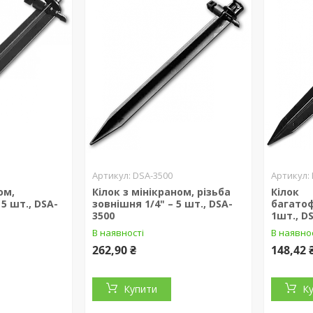
DSA-3500
ом,
Кілок з мінікраном, різьба
Кілок
5 шт., DSA-
зовнішня 1/4" – 5 шт., DSA-
багато
3500
1шт., D
В наявності
В наявно
262,90 ₴
148,42 
Купити
К