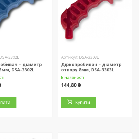
DSA-3302L
DSA-3303L
обивач – діаметр
Діркопробивач – діаметр
3мм, DSA-3302L
отвору 8мм, DSA-3303L
сті
В наявності
₴
144,80 ₴
упити
Купити