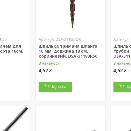
P50
DSA-3118BR50
мачем для
Шпилька тримача шланга
Шпильк
сота 16см,
16 мм, довжина 18 см,
трубки 
коричневий, DSA-3118BR50
DSA-311
В наявності
В наявно
4,52 ₴
4,52 ₴
Купити
К