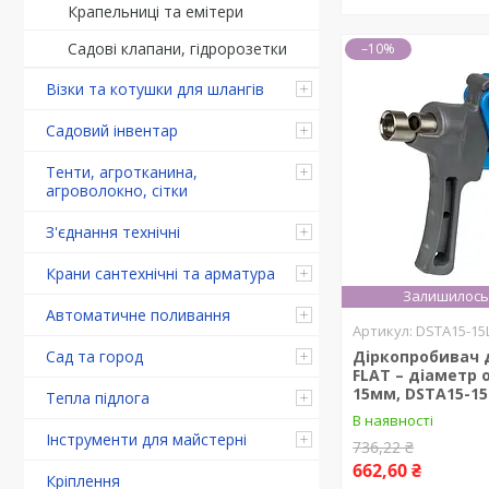
Крапельниці та емітери
Садові клапани, гідророзетки
–10%
Візки та котушки для шлангів
Садовий інвентар
Тенти, агротканина,
агроволокно, сітки
З'єднання технічні
Крани сантехнічні та арматура
Залишилось 
Автоматичне поливання
DSTA15-15
Сад та город
Діркопробивач 
FLAT – діаметр 
15мм, DSTA15-15
Тепла підлога
В наявності
Інструменти для майстерні
736,22 ₴
662,60 ₴
Кріплення