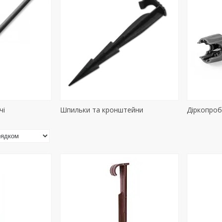
чі
Шпильки та кронштейни
Діркопроб