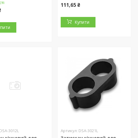
сті
111,65 ₴
₴
Купити
упити
DSA-3012L
DSA-3021L
ч кінцевий для
Затискач кінцевий для