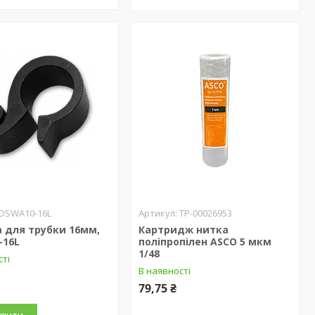
DSWA10-16L
ТР-00026953
 для трубки 16мм,
Картридж нитка
-16L
поліпропілен ASCO 5 мкм
1/48
сті
В наявності
79,75 ₴