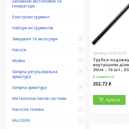
Бензинові мотопомпи та
генератори
Електроінструмент
Набори інструментів
Змішувачі та аксесуари
Насоси
DSA-3220
Трубка-подовжу
Мойки
внутрішнім діа
20см – 10 шт., D
Запірна регульовальна
арматура
В наявності
202,72 ₴
Запірна арматура
Металопластикові системи
Купити
Насосна техніка
VALOGIN