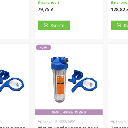
В наявності
В наявно
79,75 ₴
128,82 
Купити
К
–5%
Залишилось 39 днів
60
ТР-00026961
олодна вода
Фільтр-колба холодна вода
Затиска