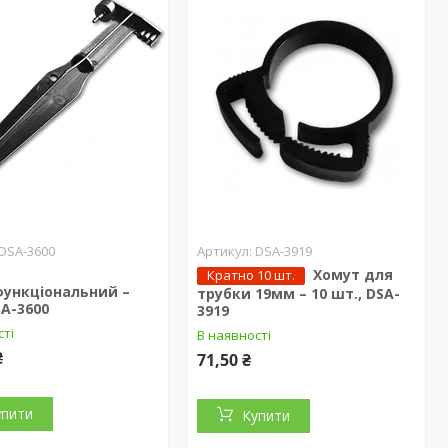
DSA-3600
DSA-3919
Хомут для
Кратно 10 шт.
функціональний –
трубки 19мм – 10 шт., DSA-
SA-3600
3919
сті
В наявності
₴
71,50 ₴
упити
Купити