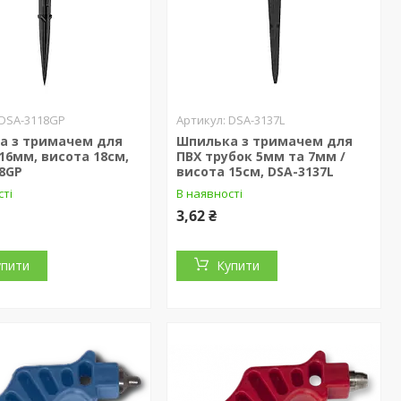
DSA-3118GP
DSA-3137L
а з тримачем для
Шпилька з тримачем для
16мм, висота 18см,
ПВХ трубок 5мм та 7мм /
8GP
висота 15см, DSA-3137L
сті
В наявності
3,62 ₴
упити
Купити