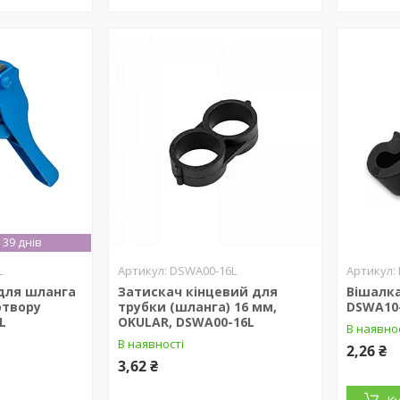
39 днів
L
DSWA00-16L
для шланга
Затискач кінцевий для
Вішалка
отвору
трубки (шланга) 16 мм,
DSWA10
L
OKULAR, DSWA00-16L
В наявно
В наявності
2,26 ₴
3,62 ₴