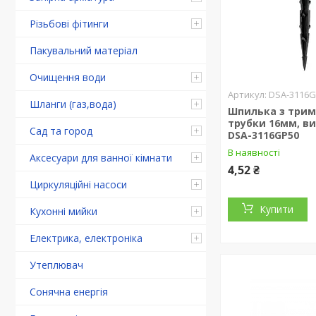
Різьбові фітинги
Пакувальний матеріал
Очищення води
DSA-3116G
Шланги (газ,вода)
Шпилька з три
трубки 16мм, ви
Сад та город
DSA-3116GP50
В наявності
Аксесуари для ванної кімнати
4,52 ₴
Циркуляційні насоси
Купити
Кухонні мийки
Електрика, електроніка
Утеплювач
Сонячна енергія