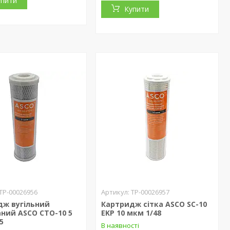
упити
Купити
ТР-00026956
ТР-00026957
дж вугільний
Картридж сітка ASCO SC-10
ний ASCO CTO-10 5
EKP 10 мкм 1/48
5
В наявності