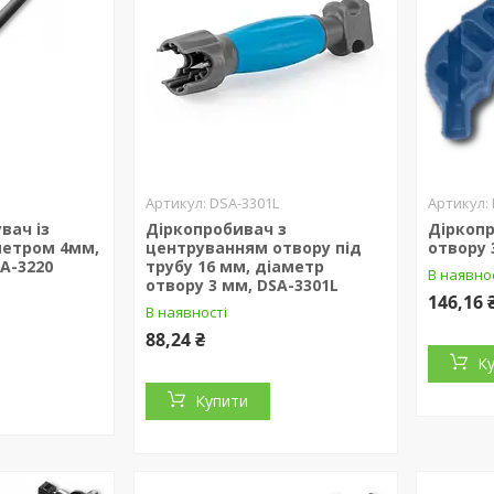
DSA-3301L
вач із
Діркопробивач з
Діркопр
метром 4мм,
центруванням отвору під
отвору 
SA-3220
трубу 16 мм, діаметр
В наявно
отвору 3 мм, DSA-3301L
146,16 
В наявності
88,24 ₴
К
Купити