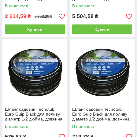
м (EGB 1 25)
м (EGB 1 50)
В наявності
В наявності
2 614,59
5 504,58
₴
₴
2 752,20 ₴
Купити
Купити
Шланг садовий Tecnotubi
Шланг садовий Tecnotubi
Euro Guip Black для поливу
Euro Guip Black для поливу
діаметр 1/2 дюйма, довжина
діаметр 1/2 дюйма, довжина
20 м (EGB 1/2 20)
25 м (EGB 1/2 25)
В наявності
В наявності
575,87
719,78
₴
₴