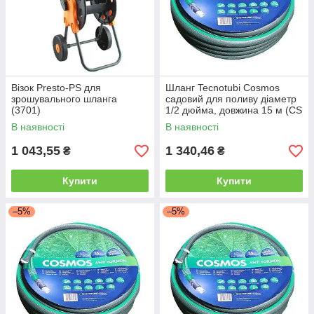
Візок Presto-PS для
Шланг Tecnotubi Cosmos
зрошувального шланга
садовий для поливу діаметр
(3701)
1/2 дюйма, довжина 15 м (CS
1/2 15)
В наявності
В наявності
1 043,55
1 340,46
₴
₴
Купити
Купити
–5%
–5%