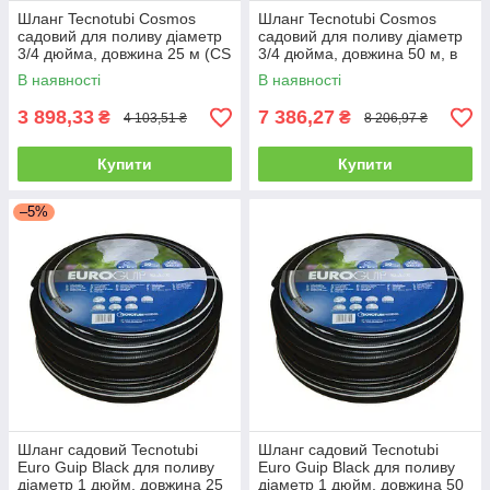
Шланг Tecnotubi Cosmos
Шланг Tecnotubi Cosmos
садовий для поливу діаметр
садовий для поливу діаметр
3/4 дюйма, довжина 25 м (CS
3/4 дюйма, довжина 50 м, в
3/4 25)
упаковці - 1 шт. (CS 3/4 50)
В наявності
В наявності
3 898,33
7 386,27
₴
₴
4 103,51 ₴
8 206,97 ₴
Купити
Купити
–5%
Шланг садовий Tecnotubi
Шланг садовий Tecnotubi
Euro Guip Black для поливу
Euro Guip Black для поливу
діаметр 1 дюйм, довжина 25
діаметр 1 дюйм, довжина 50