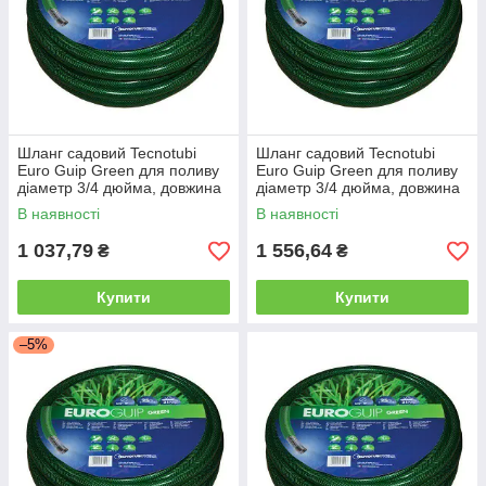
Шланг садовий Tecnotubi
Шланг садовий Tecnotubi
Euro Guip Green для поливу
Euro Guip Green для поливу
діаметр 3/4 дюйма, довжина
діаметр 3/4 дюйма, довжина
20 м (EGG 3/4 20)
30 м (EGG 3/4 30)
В наявності
В наявності
1 037,79
1 556,64
₴
₴
Купити
Купити
–5%