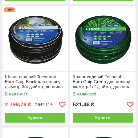
–5%
Шланг садовий Tecnotubi
Шланг садовий Tecnotubi
Euro Guip Black для поливу
Euro Guip Green для поливу
діаметр 3/4 дюйма, довжина
діаметр 1/2 дюйма, довжина
50 м (EGB 3/4 50)
20 м (EGG 1/2 20)
В наявності
В наявності
2 799,78
521,46
₴
₴
2 947,14 ₴
Купити
Купити