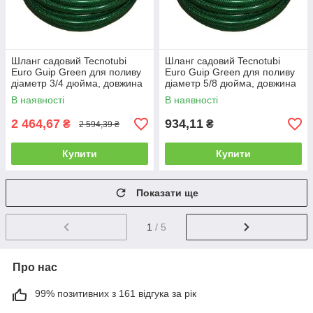
Шланг садовий Tecnotubi
Шланг садовий Tecnotubi
Euro Guip Green для поливу
Euro Guip Green для поливу
діаметр 3/4 дюйма, довжина
діаметр 5/8 дюйма, довжина
50 м (EGG 3/4 50)
25 м (EGG 5/8 25)
В наявності
В наявності
2 464,67
934,11
₴
₴
2 594,39 ₴
Купити
Купити
Показати ще
1
/ 5
Про нас
99% позитивних з 161 відгука за рік