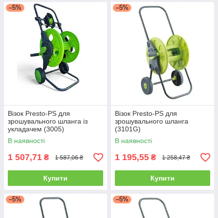
–5%
–5%
Візок Presto-PS для
Візок Presto-PS для
зрошувального шланга із
зрошувального шланга
укладачем (3005)
(3101G)
В наявності
В наявності
1 507,71
1 195,55
₴
₴
1 587,06 ₴
1 258,47 ₴
Купити
Купити
–5%
–5%