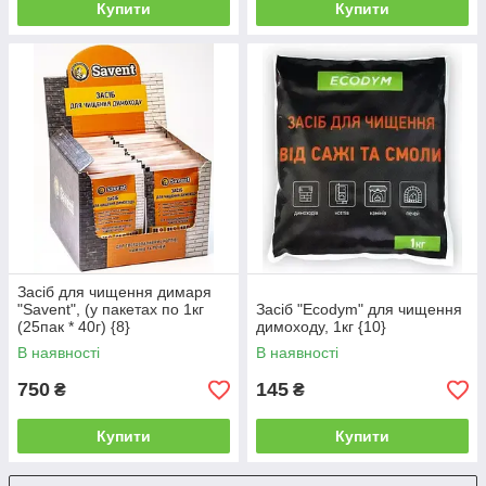
Купити
Купити
Засіб для чищення димаря
"Savent", (у пакетах по 1кг
Засіб "Ecodym" для чищення
(25пак * 40г) {8}
димоходу, 1кг {10}
В наявності
В наявності
750
145
₴
₴
Купити
Купити