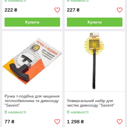
В наявності
В наявності
222
227
₴
₴
Купити
Купити
Ручка т-подібна для чищення
теплообмінника та димоходу
Універсальний набір для
"Savent"
чистки димоходу "Savent"
В наявності
В наявності
77
1 298
₴
₴