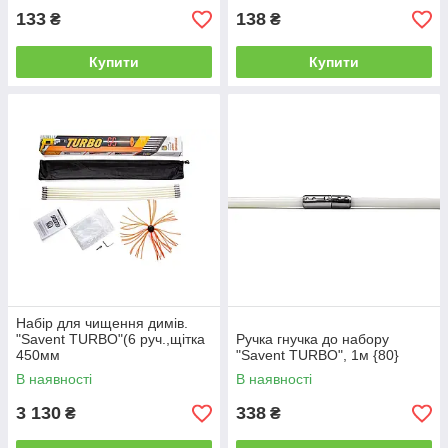
133
138
₴
₴
Купити
Купити
Набір для чищення димів.
"Savent TURBO"(6 руч.,щітка
Ручка гнучка до набору
450мм
"Savent TURBO", 1м {80}
нейлон,перехідник,ключ,плівк
В наявності
В наявності
а,інстр.) {1}
3 130
338
₴
₴