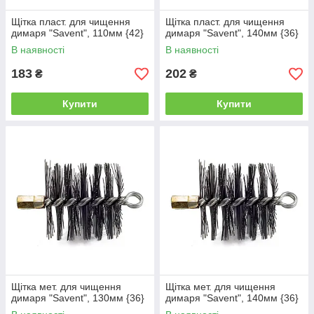
Щітка пласт. для чищення
Щітка пласт. для чищення
димаря "Savent", 110мм {42}
димаря "Savent", 140мм {36}
В наявності
В наявності
183
202
₴
₴
Купити
Купити
Щітка мет. для чищення
Щітка мет. для чищення
димаря "Savent", 130мм {36}
димаря "Savent", 140мм {36}