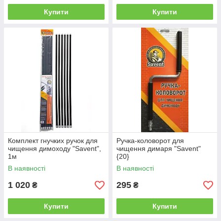
Купити
Купити
Комплект гнучких ручок для
Ручка-коловорот для
чищення димоходу "Savent",
чищення димаря "Savent"
1м
{20}
В наявності
В наявності
1 020
295
₴
₴
Купити
Купити