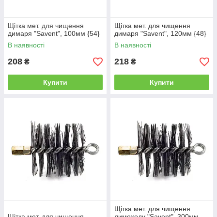
Щітка мет. для чищення
Щітка мет. для чищення
димаря "Savent", 100мм {54}
димаря "Savent", 120мм {48}
В наявності
В наявності
208
218
₴
₴
Купити
Купити
Щітка мет. для чищення
Щітка мет. для чищення
димоходу "Savent", 300мм