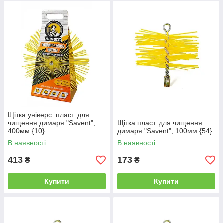
Щітка універс. пласт. для
чищення димаря "Savent",
Щітка пласт. для чищення
400мм {10}
димаря "Savent", 100мм {54}
В наявності
В наявності
413
173
₴
₴
Купити
Купити