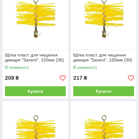
Щітка пласт. для чищення
Щітка пласт. для чищення
димаря "Savent", 150мм {36}
димаря "Savent", 160мм {30}
В наявності
В наявності
208
217
₴
₴
Купити
Купити