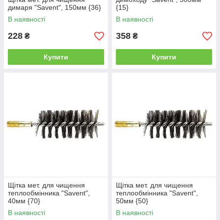
димаря "Savent", 150мм {36}
{15}
В наявності
В наявності
228
358
₴
₴
Купити
Купити
Щітка мет. для чищення
Щітка мет. для чищення
теплообмінника "Savent",
теплообмінника "Savent",
40мм {70}
50мм {50}
В наявності
В наявності