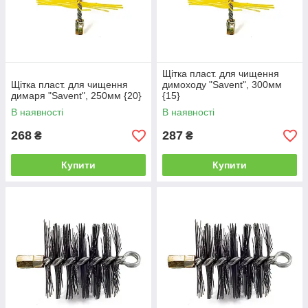
Щітка пласт. для чищення
Щітка пласт. для чищення
димоходу "Savent", 300мм
димаря "Savent", 250мм {20}
{15}
В наявності
В наявності
268
287
₴
₴
Купити
Купити