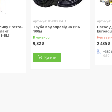
ТР-00000451
ливу Presto-
Труба водопровідна Ø16
Насос 
шланг
100м
Euroaqu
1-BL)
В наявності
Немає в 
9,32 ₴
2 435 ₴
+380 
9:30 -
Купити