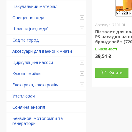
Пакувальний матеріал
Очищення води
7201-BL
Шланги (газ,вода)
Пістолет для по
PS насадка на 
Сад та город
брандспойт (720
В наявності
Аксесуари для ванної кімнати
39,51 ₴
Циркуляційні насоси
Купити
Кухонні мийки
Електрика, електроніка
Утеплювач
Сонячна енергія
Бензинові мотопомпи та
генератори