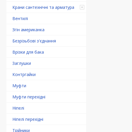
Крани сантехнічні та арматура
Вентилі
Згін американка
Безрізьбові з'єднання
Врізки для бака
Заглушки
Контргайки
Муфти
Муфти перехідні
Ніпелі
Ніпелі перехідні
Трійники