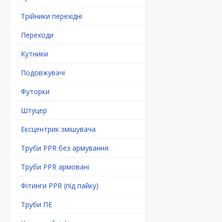
Трійники перехідні
Переходи
Кутники
Подовжувачі
Футорки
Штуцер
Ексцентрик змішувача
Труби PPR без армування
Труби PPR армовані
Фітинги PPR (під пайку)
Труби ПЕ