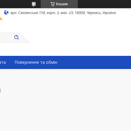
Кошик
вул. Смілянська 159, корп. 3, маг. 23; 18000, Черкаси, Україна
ата
Повернення та обмін
і