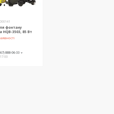
000141
для фонтану
a HQB-3503, 85 Вт
наявності
(67) 888-06-33
 17:00