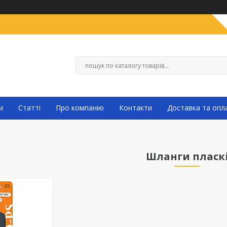
и
Статті
Про компанію
Контакти
Доставка та опл
Шланги пласк