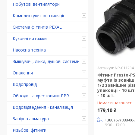
Побутові вентилятори
Комплектуючі вентиляції
Система фітингів PEXAL
Кухонні витяжки
Насосна техніка
Змішувачі, лійки, душові системи
NP-011234
Опалення
Фітинг Presto-P
муфта із зовніш
Водопровід
1/2 зовнішнє різ
упаковці - 10 шт
- 10 шт.
Обводи та хрестовини PPR
Немає в наявності
Водовідведення - каналізація
179,10 ₴
Запірна арматура
+380 (67) 888-06
9:30 - 17:00
Різьбові фітинги