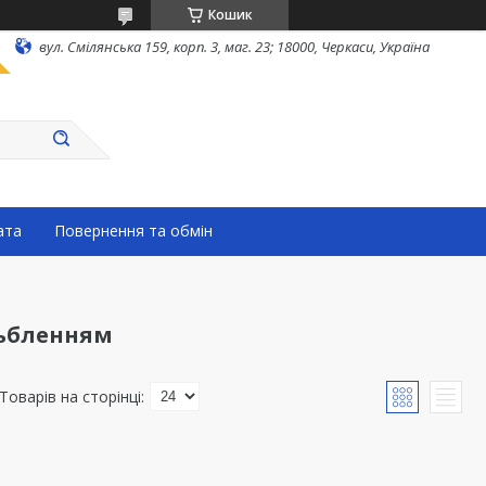
Кошик
вул. Смілянська 159, корп. 3, маг. 23; 18000, Черкаси, Україна
ата
Повернення та обмін
зьбленням