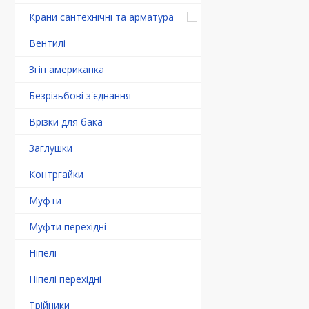
Крани сантехнічні та арматура
Вентилі
Згін американка
Безрізьбові з'єднання
Врізки для бака
Заглушки
Контргайки
Муфти
Муфти перехідні
Ніпелі
Ніпелі перехідні
Трійники