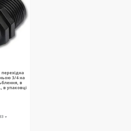
S перехідна
ньою 3/4 на
ьблення, в
., в упаковці
-33