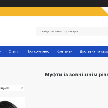
и
Статті
Про компанію
Контакти
Доставка та опл
Муфти із зовнішнім рі