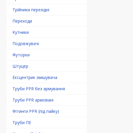
Трійники перехідні
Переходи
Кутники
Подовжувачі
Футорки
Штуцер
Ексцентрик змішувача
Труби PPR без армування
Труби PPR армовані
Фітинги PPR (під пайку)
Труби ПЕ